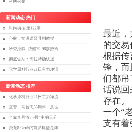
新闻动态
新闻动态 热门
时尚街拍|第122期
最近，
心酸，女讲师晋升副教授
的交易
哈登拉胯! 快船79-98惨败给
根据传
彻底告别：高拉特确认退
锋，而
化学原料行业21日主力净流
们都吊
新闻动态 推荐
话说回
化学原料行业21日主力净流
存在。
空警一号首飞55周年，从技
一个“
全靠李月汝? 7投4中的三分
支有着
骁龙8 Gen5的首发机型是哪