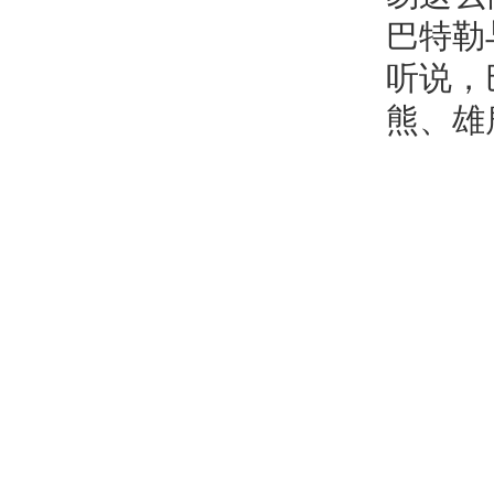
巴特勒
听说，
熊、雄