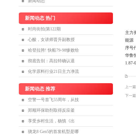
新闻动态
新闻动态 热门
时尚街拍|第122期
主力资
心酸，女讲师晋升副教授
能源（
序号代
哈登拉胯! 快船79-98惨败给
华鲁恒升
彻底告别：高拉特确认退
1.87
化学原料行业21日主力净流
上一篇
新闻动态 推荐
下一篇
空警一号首飞55周年，从技
郑顺环保助剂取得反应釜
享受乡村生活，杨慎《出
骁龙8 Gen5的首发机型是哪