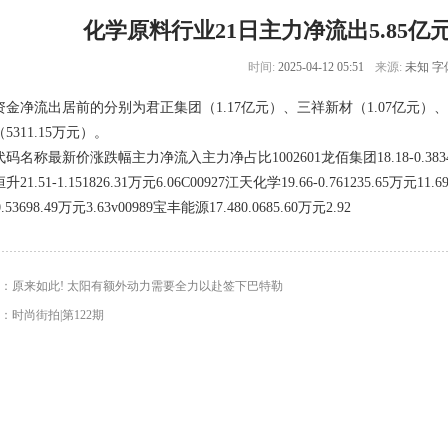
化学原料行业21日主力净流出5.85亿
时间:
2025-04-12 05:51
来源:
未知 字
金净流出居前的分别为君正集团（1.17亿元）、三祥新材（1.07亿元）、航锦
5311.15万元）。
码名称最新价涨跌幅主力净流入主力净占比1002601龙佰集团18.18-0.383463.81万元
21.51-1.151826.31万元6.06C00927江天化学19.66-0.761235.65万元11.
-0.53698.49万元3.63v00989宝丰能源17.480.0685.60万元2.92
：
原来如此! 太阳有额外动力需要全力以赴签下巴特勒
：
时尚街拍|第122期