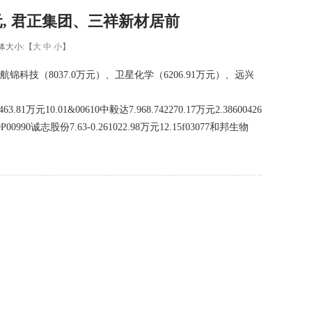
元, 君正集团、三祥新材居前
体大小:【
大
中
小
】
科技（8037.0万元）、卫星化学（6206.91万元）、远兴
10.01&00610中毅达7.968.742270.17万元2.38600426
69P00990诚志股份7.63-0.261022.98万元12.15f03077和邦生物